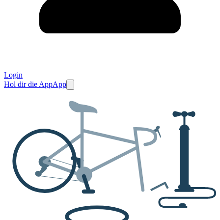
Login
Hol dir die App
App