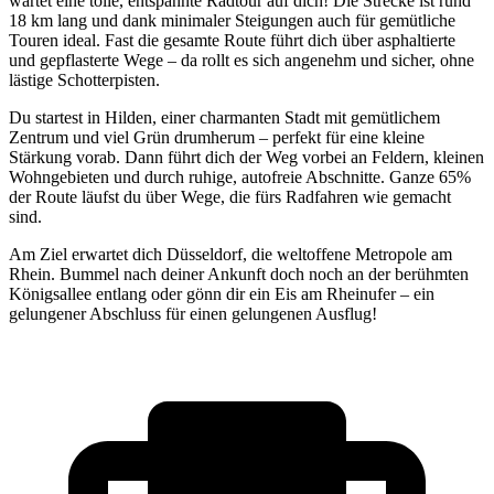
wartet eine tolle, entspannte Radtour auf dich! Die Strecke ist rund
18 km lang und dank minimaler Steigungen auch für gemütliche
Touren ideal. Fast die gesamte Route führt dich über asphaltierte
und gepflasterte Wege – da rollt es sich angenehm und sicher, ohne
lästige Schotterpisten.
Du startest in Hilden, einer charmanten Stadt mit gemütlichem
Zentrum und viel Grün drumherum – perfekt für eine kleine
Stärkung vorab. Dann führt dich der Weg vorbei an Feldern, kleinen
Wohngebieten und durch ruhige, autofreie Abschnitte. Ganze 65%
der Route läufst du über Wege, die fürs Radfahren wie gemacht
sind.
Am Ziel erwartet dich Düsseldorf, die weltoffene Metropole am
Rhein. Bummel nach deiner Ankunft doch noch an der berühmten
Königsallee entlang oder gönn dir ein Eis am Rheinufer – ein
gelungener Abschluss für einen gelungenen Ausflug!