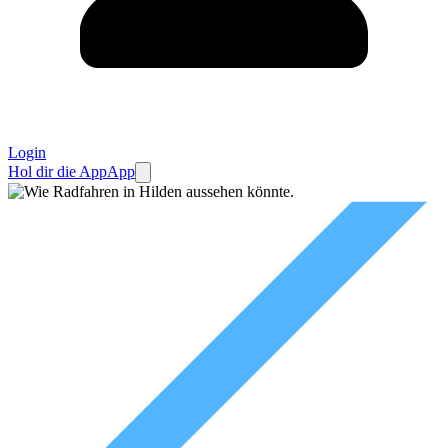
Login
Hol dir die App
App