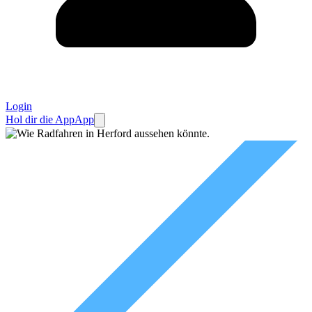
Login
Hol dir die App
App