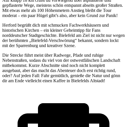
Auf knapp 18 km cruist du vorwiegend über asphaltierte und
gepflasterte Wege, meistens schön entspannt abseits großer Straßen.
Mit etwas mehr als 100 Höhenmetern Anstieg bleibt die Tour
moderat – ein paar Hügel gibt’s also, aber kein Grund zur Panik!
Herford begrüßt dich mit schmucken Fachwerkhäusern und
historischen Kirchen – ein kleiner Geheimtipp für Fans
norddeutscher Stadtgeschichte. Bielefeld am Ziel ist nicht nur wegen
der berühmten „Bielefeld-Verschwörung“ bekannt, sondern lockt
mit der Sparrenburg und kreativer Szene.
Die Strecke führt meist über Radwege, Pfade und ruhige
Nebenstraßen, sodass du viel von der ostwestfälischen Landschaft
mitbekommst. Kurze Abschnitte sind noch nicht komplett
ausgebaut, aber das macht das Abenteuer doch erst richtig rund,
oder? Auf jeden Fall: Fahr gemütlich, genieße die Natur und gönn
dir am Ende vielleicht einen Kaffee in Bielefelds Altstadt!