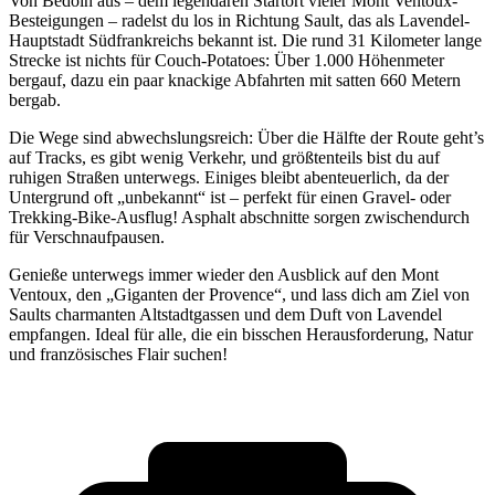
Von Bédoin aus – dem legendären Startort vieler Mont Ventoux-
Besteigungen – radelst du los in Richtung Sault, das als Lavendel-
Hauptstadt Südfrankreichs bekannt ist. Die rund 31 Kilometer lange
Strecke ist nichts für Couch-Potatoes: Über 1.000 Höhenmeter
bergauf, dazu ein paar knackige Abfahrten mit satten 660 Metern
bergab.
Die Wege sind abwechslungsreich: Über die Hälfte der Route geht’s
auf Tracks, es gibt wenig Verkehr, und größtenteils bist du auf
ruhigen Straßen unterwegs. Einiges bleibt abenteuerlich, da der
Untergrund oft „unbekannt“ ist – perfekt für einen Gravel- oder
Trekking-Bike-Ausflug! Asphalt abschnitte sorgen zwischendurch
für Verschnaufpausen.
Genieße unterwegs immer wieder den Ausblick auf den Mont
Ventoux, den „Giganten der Provence“, und lass dich am Ziel von
Saults charmanten Altstadtgassen und dem Duft von Lavendel
empfangen. Ideal für alle, die ein bisschen Herausforderung, Natur
und französisches Flair suchen!