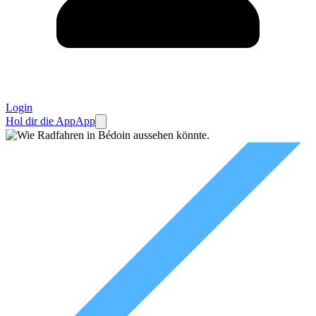
Login
Hol dir die App
App