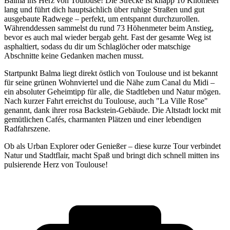
Balma ins Herz von Toulouse! Die Strecke ist knapp 10 Kilometer
lang und führt dich hauptsächlich über ruhige Straßen und gut
ausgebaute Radwege – perfekt, um entspannt durchzurollen.
Währenddessen sammelst du rund 73 Höhenmeter beim Anstieg,
bevor es auch mal wieder bergab geht. Fast der gesamte Weg ist
asphaltiert, sodass du dir um Schlaglöcher oder matschige
Abschnitte keine Gedanken machen musst.
Startpunkt Balma liegt direkt östlich von Toulouse und ist bekannt
für seine grünen Wohnviertel und die Nähe zum Canal du Midi –
ein absoluter Geheimtipp für alle, die Stadtleben und Natur mögen.
Nach kurzer Fahrt erreichst du Toulouse, auch "La Ville Rose"
genannt, dank ihrer rosa Backstein-Gebäude. Die Altstadt lockt mit
gemütlichen Cafés, charmanten Plätzen und einer lebendigen
Radfahrszene.
Ob als Urban Explorer oder Genießer – diese kurze Tour verbindet
Natur und Stadtflair, macht Spaß und bringt dich schnell mitten ins
pulsierende Herz von Toulouse!