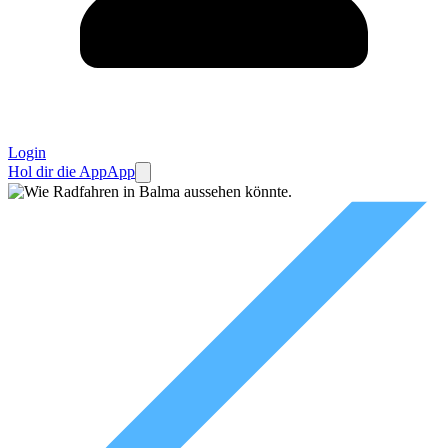
Login
Hol dir die App
App