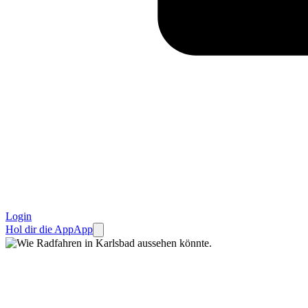
Login
Hol dir die App
App