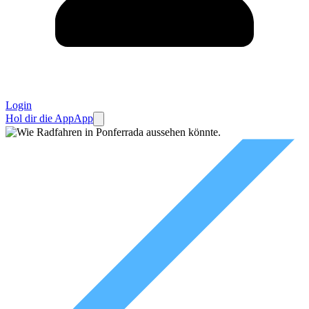
Login
Hol dir die App
App