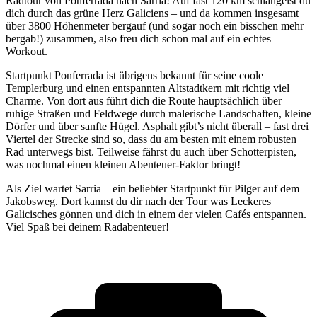
Radtour von Ponferrada nach Sarria! Auf fast 120 km schlängelst du
dich durch das grüne Herz Galiciens – und da kommen insgesamt
über 3800 Höhenmeter bergauf (und sogar noch ein bisschen mehr
bergab!) zusammen, also freu dich schon mal auf ein echtes
Workout.
Startpunkt Ponferrada ist übrigens bekannt für seine coole
Templerburg und einen entspannten Altstadtkern mit richtig viel
Charme. Von dort aus führt dich die Route hauptsächlich über
ruhige Straßen und Feldwege durch malerische Landschaften, kleine
Dörfer und über sanfte Hügel. Asphalt gibt’s nicht überall – fast drei
Viertel der Strecke sind so, dass du am besten mit einem robusten
Rad unterwegs bist. Teilweise fährst du auch über Schotterpisten,
was nochmal einen kleinen Abenteuer-Faktor bringt!
Als Ziel wartet Sarria – ein beliebter Startpunkt für Pilger auf dem
Jakobsweg. Dort kannst du dir nach der Tour was Leckeres
Galicisches gönnen und dich in einem der vielen Cafés entspannen.
Viel Spaß bei deinem Radabenteuer!