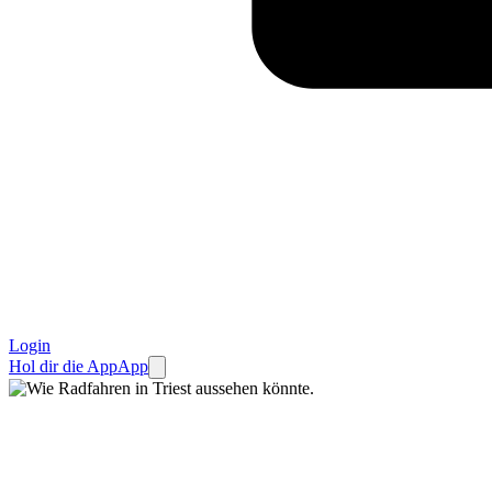
Login
Hol dir die App
App