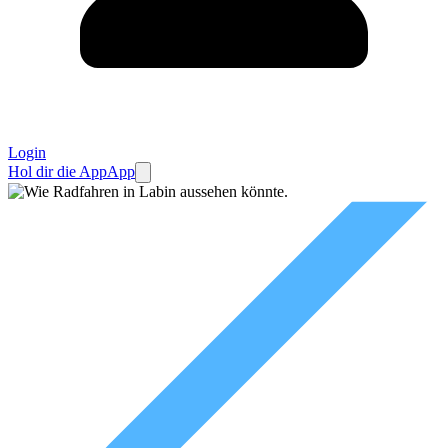
Login
Hol dir die App
App