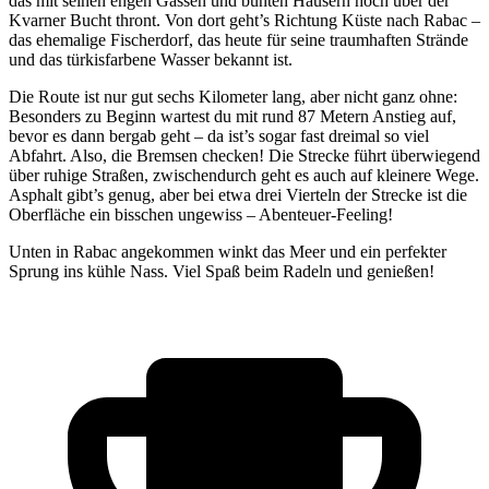
das mit seinen engen Gassen und bunten Häusern hoch über der
Kvarner Bucht thront. Von dort geht’s Richtung Küste nach Rabac –
das ehemalige Fischerdorf, das heute für seine traumhaften Strände
und das türkisfarbene Wasser bekannt ist.
Die Route ist nur gut sechs Kilometer lang, aber nicht ganz ohne:
Besonders zu Beginn wartest du mit rund 87 Metern Anstieg auf,
bevor es dann bergab geht – da ist’s sogar fast dreimal so viel
Abfahrt. Also, die Bremsen checken! Die Strecke führt überwiegend
über ruhige Straßen, zwischendurch geht es auch auf kleinere Wege.
Asphalt gibt’s genug, aber bei etwa drei Vierteln der Strecke ist die
Oberfläche ein bisschen ungewiss – Abenteuer-Feeling!
Unten in Rabac angekommen winkt das Meer und ein perfekter
Sprung ins kühle Nass. Viel Spaß beim Radeln und genießen!