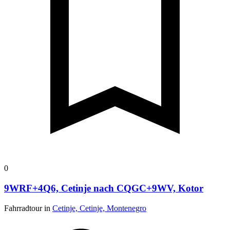
0
9WRF+4Q6, Cetinje nach CQGC+9WV, Kotor
Fahrradtour in
Cetinje, Cetinje, Montenegro