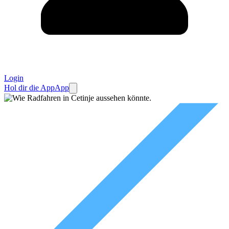
Login
Hol dir die App
App