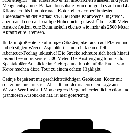
Montenegros – ein echtes Juwel mit historischen Palästen und jeder
Menge entspannter Balkanatmosphäre. Von dort geht es auf rund 42
Kilometern bis hinunter nach Kotor, einer der berühmtesten
Hafenstädte an der Adriaküste. Die Route ist abwechslungsreich,
aber macht euch auf kräftige Höhenmeter gefasst: Über 1800 Meter
Anstieg fordern eure Beinmuskeln ebenso wie mehr als 2500 Meter
Abfahrt eure Bremsen.
Ihr fahrt größtenteils auf ruhigen Straßen, aber auch auf Pfaden und
unbefestigten Wegen. Asphaltiert ist nur ein kleiner Teil –
Abenteuer-Feeling inklusive! Die Strecke schraubt sich hoch hinauf
bis auf beeindruckende 1300 Meter. Die Anstrengung lohnt sich:
Spektakuläre Ausblicke ins Gebirge und hinab auf die Bucht von
Kotor machen diese Tour zu einem echten Highlight.
Cetinje begeistert mit geschichtsträchtigen Gebäuden, Kotor mit
seiner uneinnehmbaren Altstadt und der malerischen Lage am
Wasser. Wer Lust auf Montenegros Berge mit ordentlich Action und
grandiosen Ausblicken hat, ist hier goldrichtig!