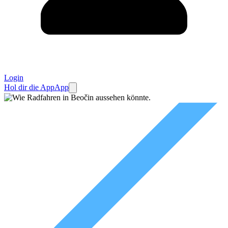
Login
Hol dir die App
App