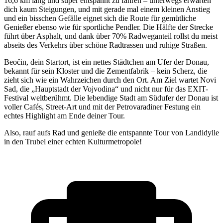
16,6 km lang und super entspannt zu fahren – unterwegs erwarten
dich kaum Steigungen, und mit gerade mal einem kleinen Anstieg
und ein bisschen Gefälle eignet sich die Route für gemütliche
Genießer ebenso wie für sportliche Pendler. Die Hälfte der Strecke
führt über Asphalt, und dank über 70% Radweganteil rollst du meist
abseits des Verkehrs über schöne Radtrassen und ruhige Straßen.
Beočin, dein Startort, ist ein nettes Städtchen am Ufer der Donau,
bekannt für sein Kloster und die Zementfabrik – kein Scherz, die
zieht sich wie ein Wahrzeichen durch den Ort. Am Ziel wartet Novi
Sad, die „Hauptstadt der Vojvodina“ und nicht nur für das EXIT-
Festival weltberühmt. Die lebendige Stadt am Südufer der Donau ist
voller Cafés, Street-Art und mit der Petrovaradiner Festung ein
echtes Highlight am Ende deiner Tour.
Also, rauf aufs Rad und genieße die entspannte Tour von Landidylle
in den Trubel einer echten Kulturmetropole!