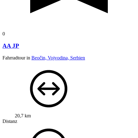
0
AA JP
Fahrradtour in
Beočin, Vojvodina, Serbien
20,7 km
Distanz