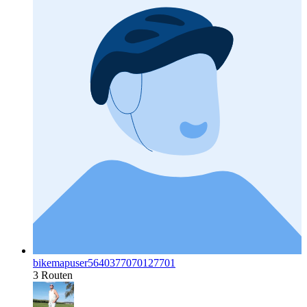
bikemapuser5640377070127701
3 Routen