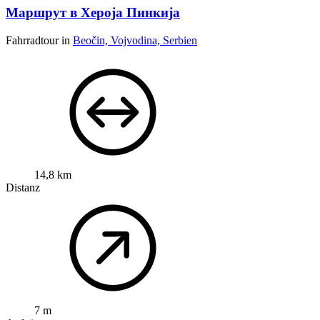
Маршрут в Хероја Пинкија
Fahrradtour in
Beočin, Vojvodina, Serbien
14,8 km
Distanz
7 m