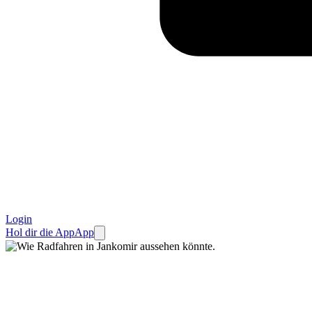
Login
Hol dir die App
App