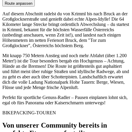
Route anpassen
Auf diesem Abschnitt radelst du von Krimml bis nach Bruck an der
Großglocknerstraße und genießt dabei echte Alpen-Idylle! Die 64
Kilometer lange Strecke bringt ordentlich Abwechslung – du startest
in Krimml, bekannt für die höchsten Wasserfälle Österreichs
(unbedingt anschauen, wenn Zeit ist!), und landest nach einigen
Höhenmetern im netten Ferienort Bruck, dem "Tor zum
Großglockner", Österreichs höchstem Berg.
Mit knapp 750 Metern Anstieg und noch mehr Abfahrt (über 1.200
Meter!) ist die Tour besonders bergab ein Hochgenuss – Achtung,
Hände an die Bremsen! Die Route ist größtenteils gut asphaltiert
und führt meist über ruhige Straßen und idyllische Radwege, ab und
zu geht es aber auch über Schotterpisten. Landschaftlich erwartet
dich die volle Ladung Nationalpark Hohe Tauern: Berge, Wiesen,
Flüsse und jede Menge frische Alpenluft.
Perfekt für sportliche Genuss-Radler – Pausen einplanen lohnt sich,
egal ob fürs Panorama oder Kaiserschmarrn unterwegs!
BIKEPACKING-TOUREN
Von unserer Community bereits in