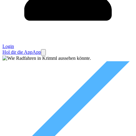
Login
Hol dir die App
App