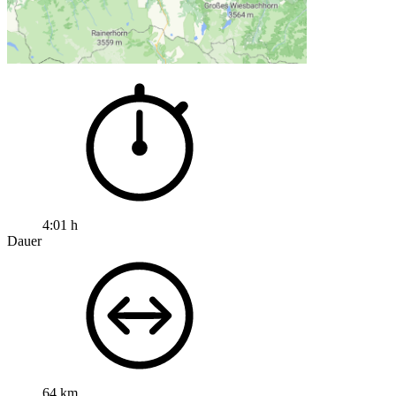
4:01 h
Dauer
64 km