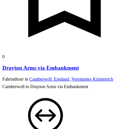
0
Drayton Arms via Embankment
Fahrradtour in
Camberwell, England, Vereinigtes Königreich
Camberwell to Drayton Arms via Embankment