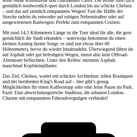
seine bunte Kunstszene und charmanten Cafés. Die Route führt dich
gemütlich nordwestlich quer durch London bis ins schicke Chelsea
– und das auf ziemlich entspannten Wegen! Fast die Hälfte der
Strecke radelst du entweder auf ruhigen Nebenstraßen oder auf
ausgewiesenen Radwegen: Perfekt zum entspannten Cruisen.
Mit rund 14,5 Kilometern Länge ist die Tour ideal für alle, die gern
gemächlich die Stadt erkunden – unterwegs bekommst du einen
kleinen Anstieg (keine Sorge, es sind nur etwas über 60
Höhenmeter), bevor du wieder hinabradelst. Überwiegend fährst du
auf Asphalt oder gut befestigten Wegen, musst also kein Offroad-
Abenteuer befürchten. Unter den Reifen: meistens Asphalt,
manchmal Kopfsteinpflaster.
Das Ziel, Chelsea, wartet mit schicker Architektur, tollen Boutiquen
und der berühmten King's Road auf – hier gibt’s genug
Möglichkeiten für einen Kaffeestopp oder eine feine Pause im Park.
Fazit: Eine abwechslungsreiche Stadttour, die urbanen London-
Charme mit entspanntem Fahrradvergnügen verbindet!