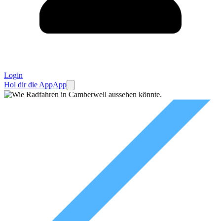
Login
Hol dir die App
App