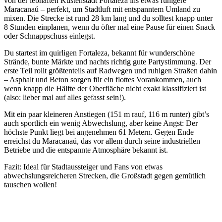
von der lebhaften Küstenstadt Fortaleza ins etwas ruhigere
Maracanaú – perfekt, um Stadtluft mit entspanntem Umland zu
mixen. Die Strecke ist rund 28 km lang und du solltest knapp unter
8 Stunden einplanen, wenn du öfter mal eine Pause für einen Snack
oder Schnappschuss einlegst.
Du startest im quirligen Fortaleza, bekannt für wunderschöne
Strände, bunte Märkte und nachts richtig gute Partystimmung. Der
erste Teil rollt größtenteils auf Radwegen und ruhigen Straßen dahin
– Asphalt und Beton sorgen für ein flottes Vorankommen, auch
wenn knapp die Hälfte der Oberfläche nicht exakt klassifiziert ist
(also: lieber mal auf alles gefasst sein!).
Mit ein paar kleineren Anstiegen (151 m rauf, 116 m runter) gibt’s
auch sportlich ein wenig Abwechslung, aber keine Angst: Der
höchste Punkt liegt bei angenehmen 61 Metern. Gegen Ende
erreichst du Maracanaú, das vor allem durch seine industriellen
Betriebe und die entspannte Atmosphäre bekannt ist.
Fazit: Ideal für Stadtaussteiger und Fans von etwas
abwechslungsreicheren Strecken, die Großstadt gegen gemütlich
tauschen wollen!