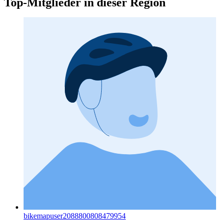
Top-Mitglieder in dieser Region
bikemapuser2088800808479954