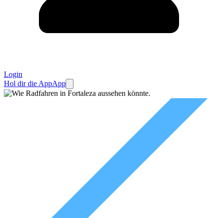
Login
Hol dir die App
App