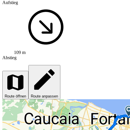
Aufstieg
109 m
Abstieg
Route öffnen
Route anpassen