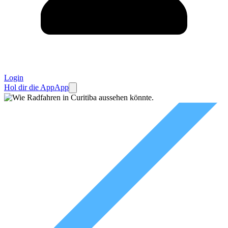
Login
Hol dir die App
App