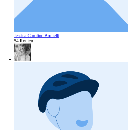
Jessica Caroline Brunelli
54 Routen