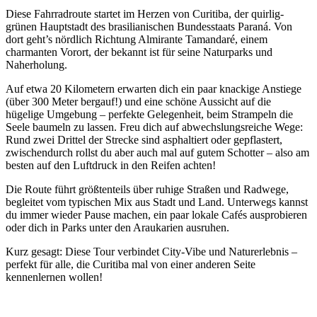
Diese Fahrradroute startet im Herzen von Curitiba, der quirlig-
grünen Hauptstadt des brasilianischen Bundesstaats Paraná. Von
dort geht’s nördlich Richtung Almirante Tamandaré, einem
charmanten Vorort, der bekannt ist für seine Naturparks und
Naherholung.
Auf etwa 20 Kilometern erwarten dich ein paar knackige Anstiege
(über 300 Meter bergauf!) und eine schöne Aussicht auf die
hügelige Umgebung – perfekte Gelegenheit, beim Strampeln die
Seele baumeln zu lassen. Freu dich auf abwechslungsreiche Wege:
Rund zwei Drittel der Strecke sind asphaltiert oder gepflastert,
zwischendurch rollst du aber auch mal auf gutem Schotter – also am
besten auf den Luftdruck in den Reifen achten!
Die Route führt größtenteils über ruhige Straßen und Radwege,
begleitet vom typischen Mix aus Stadt und Land. Unterwegs kannst
du immer wieder Pause machen, ein paar lokale Cafés ausprobieren
oder dich in Parks unter den Araukarien ausruhen.
Kurz gesagt: Diese Tour verbindet City-Vibe und Naturerlebnis –
perfekt für alle, die Curitiba mal von einer anderen Seite
kennenlernen wollen!