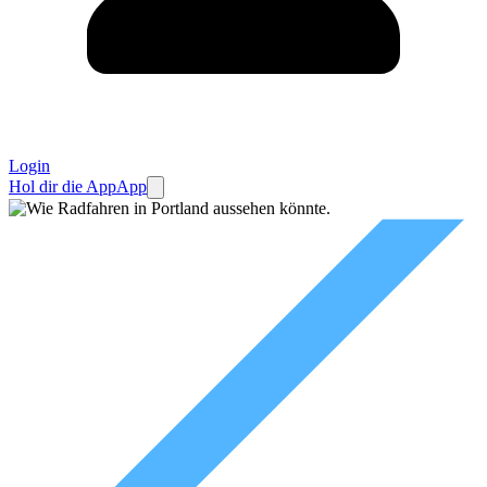
Login
Hol dir die App
App