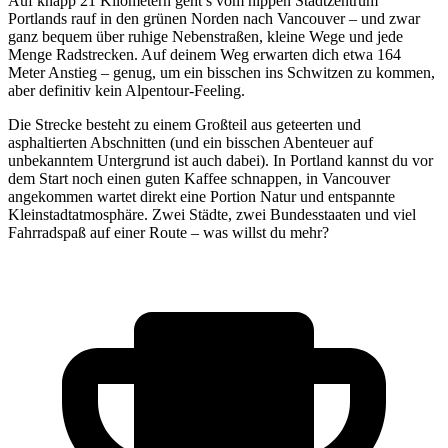
Auf knapp 21 Kilometern geht’s vom hippen Stadtzentrum
Portlands rauf in den grünen Norden nach Vancouver – und zwar
ganz bequem über ruhige Nebenstraßen, kleine Wege und jede
Menge Radstrecken. Auf deinem Weg erwarten dich etwa 164
Meter Anstieg – genug, um ein bisschen ins Schwitzen zu kommen,
aber definitiv kein Alpentour-Feeling.
Die Strecke besteht zu einem Großteil aus geteerten und
asphaltierten Abschnitten (und ein bisschen Abenteuer auf
unbekanntem Untergrund ist auch dabei). In Portland kannst du vor
dem Start noch einen guten Kaffee schnappen, in Vancouver
angekommen wartet direkt eine Portion Natur und entspannte
Kleinstadtatmosphäre. Zwei Städte, zwei Bundesstaaten und viel
Fahrradspaß auf einer Route – was willst du mehr?