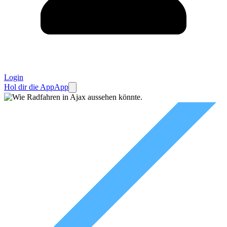
Login
Hol dir die App
App