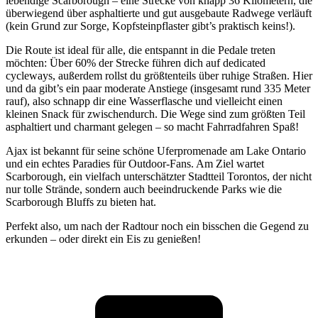
lebendige Scarborough – eine Strecke von knapp 36 Kilometern, die
überwiegend über asphaltierte und gut ausgebaute Radwege verläuft
(kein Grund zur Sorge, Kopfsteinpflaster gibt’s praktisch keins!).
Die Route ist ideal für alle, die entspannt in die Pedale treten
möchten: Über 60% der Strecke führen dich auf dedicated
cycleways, außerdem rollst du größtenteils über ruhige Straßen. Hier
und da gibt’s ein paar moderate Anstiege (insgesamt rund 335 Meter
rauf), also schnapp dir eine Wasserflasche und vielleicht einen
kleinen Snack für zwischendurch. Die Wege sind zum größten Teil
asphaltiert und charmant gelegen – so macht Fahrradfahren Spaß!
Ajax ist bekannt für seine schöne Uferpromenade am Lake Ontario
und ein echtes Paradies für Outdoor-Fans. Am Ziel wartet
Scarborough, ein vielfach unterschätzter Stadtteil Torontos, der nicht
nur tolle Strände, sondern auch beeindruckende Parks wie die
Scarborough Bluffs zu bieten hat.
Perfekt also, um nach der Radtour noch ein bisschen die Gegend zu
erkunden – oder direkt ein Eis zu genießen!