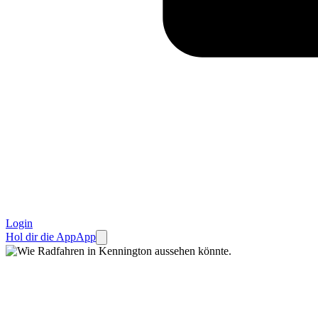
Login
Hol dir die App
App