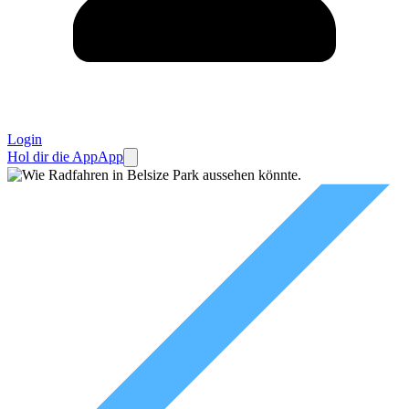
Login
Hol dir die App
App