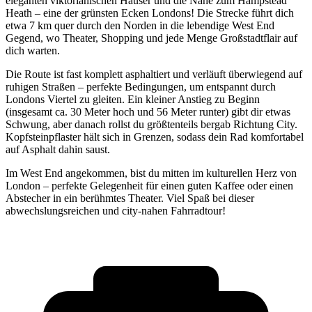
eleganten viktorianischen Häuser und die Nähe zum Hampstead
Heath – eine der grünsten Ecken Londons! Die Strecke führt dich
etwa 7 km quer durch den Norden in die lebendige West End
Gegend, wo Theater, Shopping und jede Menge Großstadtflair auf
dich warten.
Die Route ist fast komplett asphaltiert und verläuft überwiegend auf
ruhigen Straßen – perfekte Bedingungen, um entspannt durch
Londons Viertel zu gleiten. Ein kleiner Anstieg zu Beginn
(insgesamt ca. 30 Meter hoch und 56 Meter runter) gibt dir etwas
Schwung, aber danach rollst du größtenteils bergab Richtung City.
Kopfsteinpflaster hält sich in Grenzen, sodass dein Rad komfortabel
auf Asphalt dahin saust.
Im West End angekommen, bist du mitten im kulturellen Herz von
London – perfekte Gelegenheit für einen guten Kaffee oder einen
Abstecher in ein berühmtes Theater. Viel Spaß bei dieser
abwechslungsreichen und city-nahen Fahrradtour!