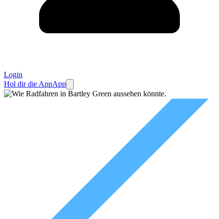
Login
Hol dir die App
App