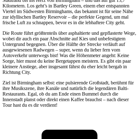
Stadtrand bis ins Herz von Birmingham – und das auf gut 13,7
Kilometern. Los geht’s in Bartley Green, einem eher entspannten
Viertel im Südwesten Birminghams, das bekannt ist für seine Nähe
zur idyllischen Bartley Reservoir – die perfekte Gegend, um mal
frische Luft zu schnappen, bevor es in die lebhaftere City geht.
Die Route führt größtenteils über asphaltierte und gepflasterte Wege,
wobei dir auch ein paar Abschnitte auf Kies und unbefestigtem
Untergrund begegnen. Über die Hälfte der Strecke verläuft auf
ausgewiesenen Radwegen – super, wenn du lieber fern vom
Autoverkehr unterwegs bist! Was die Höhenmeter angeht: Keine
Sorge, hier musst du keine Bergetappen meistern. Es gibt ein paar
kleinere Anstiege, aber insgesamt fährst du eher leicht bergab in
Richtung City.
Ziel ist Birmingham selbst: eine pulsierende Großstadt, berühmt für
ihre Musikszene, ihre Kanäle und natürlich die legendären Balti-
Restaurants. Egal, ob du am Ende einen Bummel durch die
Innenstadt planst oder direkt einen Kaffee brauchst – nach dieser
Tour hast du es dir verdient!