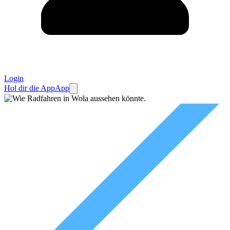
Login
Hol dir die App
App