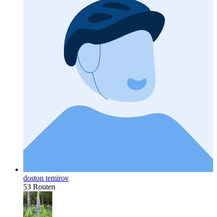
doston temirov
53 Routen