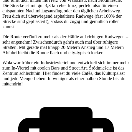
und führt dich mitten ins Herz von Warschau, nach Śródmieście.
Die Strecke ist mit gut 3,3 km eher kurz, perfekt also für einen
entspannten Nachmittagsausflug oder den täglichen Arbeitsweg.
Freu dich auf überwiegend asphaltierte Radwege (fast 100% der
Strecke sind gepflastert!), sodass du zügig und gemütlich rollen
kannst.
Die Route verläuft zu mehr als der Hälfte auf richtigen Radwegen –
sehr angenehm! Zwischendurch geht’s auch mal über ruhigere
Straßen. Mit gerade mal knapp 20 Metern Anstieg und 17 Metern
Abfahrt bleibt die Runde flach und city-typisch locker.
Wola war früher ein Industrieviertel und entwickelt sich immer mehr
zum In-Viertel mit coolen Bars und Street Art. Śródmieście ist das
Zentrum schlechthin: Hier findest du viele Cafés, das Kulturpalast
und jede Menge Leben. In weniger als einer halben Stunde bist du
mittendrin!