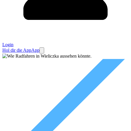
Login
Hol dir die App
App