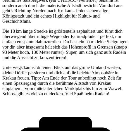
berühmtes Salzbergwerk (ein UNESCO-Welterbe!) bekannt ist,
sondern auch durch die malerische Altstadt besticht. Von dort aus
geht’s Richtung Norden nach Krakau – Polens ehemalige
Königsstadt und ein echtes Highlight für Kultur- und
Geschichtsfans.
Die 18 km lange Strecke ist größtenteils asphaltiert und führt dich
überwiegend über ruhige Wege oder Fahrradpfade – perfekt, um
einfach entspannt dahinzurollen. Du hast ein paar kleine Steigungen
vor dir, aber insgesamt hält sich das Höhenprofil in Grenzen (knapp
93 Meter hoch, 130 Meter runter). Super, um sich ganz aufs Radeln
und die Aussicht zu konzentrieren!
Unterwegs kannst du einen Blick auf das grüne Umland werfen,
kleine Dörfer passieren und dich auf die belebte Atmosphäre in
Krakau freuen. Tipp: Am Ende der Tour unbedingt noch Zeit für
einen Spaziergang durch die berühmte Altstadt von Krakau
einplanen – vom mittelalterlichen Marktplatz bis hin zum Wawel-
Schloss gibt es viel zu entdecken. Viel Spaß beim Radeln!