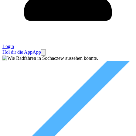
Login
Hol dir die App
App