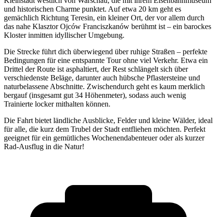
Kleinstadt westlich von Warschau, die mit ihrem Eisenbahnmuseum
und historischen Charme punktet. Auf etwa 20 km geht es
gemächlich Richtung Teresin, ein kleiner Ort, der vor allem durch
das nahe Klasztor Ojców Franciszkanów berühmt ist – ein barockes
Kloster inmitten idyllischer Umgebung.
Die Strecke führt dich überwiegend über ruhige Straßen – perfekte
Bedingungen für eine entspannte Tour ohne viel Verkehr. Etwa ein
Drittel der Route ist asphaltiert, der Rest schlängelt sich über
verschiedenste Beläge, darunter auch hübsche Pflastersteine und
naturbelassene Abschnitte. Zwischendurch geht es kaum merklich
bergauf (insgesamt gut 34 Höhenmeter), sodass auch wenig
Trainierte locker mithalten können.
Die Fahrt bietet ländliche Ausblicke, Felder und kleine Wälder, ideal
für alle, die kurz dem Trubel der Stadt entfliehen möchten. Perfekt
geeignet für ein gemütliches Wochenendabenteuer oder als kurzer
Rad-Ausflug in die Natur!