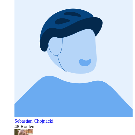
Sebastian Chojnacki
48 Routen