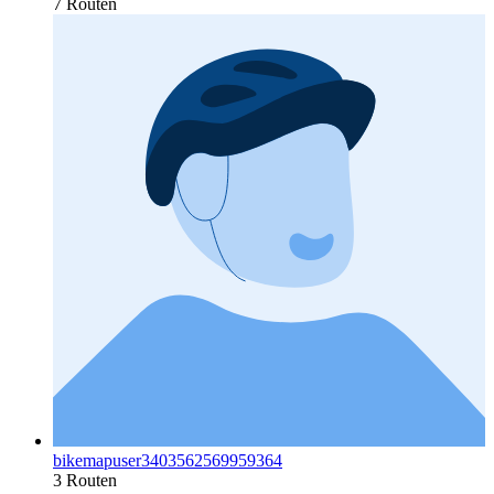
7 Routen
bikemapuser3403562569959364
3 Routen