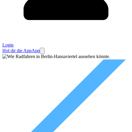
Login
Hol dir die App
App