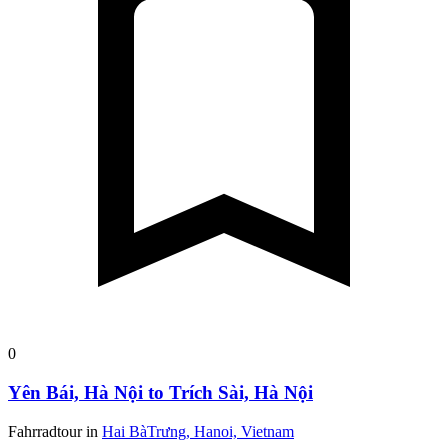
0
Yên Bái, Hà Nội to Trích Sài, Hà Nội
Fahrradtour in
Hai BàTrưng, Hanoi, Vietnam