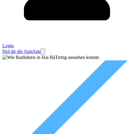
Login
Hol dir die App
App