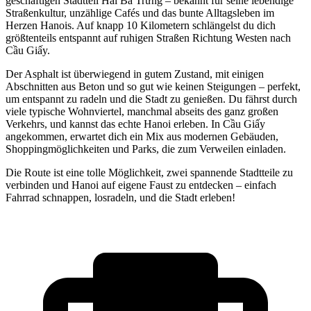
geschäftigen Stadtteil Hai Bà Trưng – bekannt für seine lebendige
Straßenkultur, unzählige Cafés und das bunte Alltagsleben im
Herzen Hanois. Auf knapp 10 Kilometern schlängelst du dich
größtenteils entspannt auf ruhigen Straßen Richtung Westen nach
Cầu Giấy.
Der Asphalt ist überwiegend in gutem Zustand, mit einigen
Abschnitten aus Beton und so gut wie keinen Steigungen – perfekt,
um entspannt zu radeln und die Stadt zu genießen. Du fährst durch
viele typische Wohnviertel, manchmal abseits des ganz großen
Verkehrs, und kannst das echte Hanoi erleben. In Cầu Giấy
angekommen, erwartet dich ein Mix aus modernen Gebäuden,
Shoppingmöglichkeiten und Parks, die zum Verweilen einladen.
Die Route ist eine tolle Möglichkeit, zwei spannende Stadtteile zu
verbinden und Hanoi auf eigene Faust zu entdecken – einfach
Fahrrad schnappen, losradeln, und die Stadt erleben!