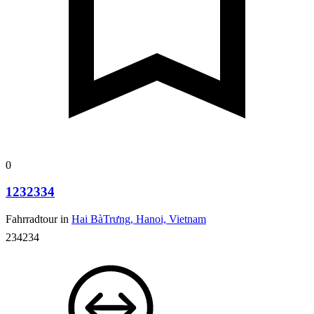
0
1232334
Fahrradtour in
Hai BàTrưng, Hanoi, Vietnam
234234