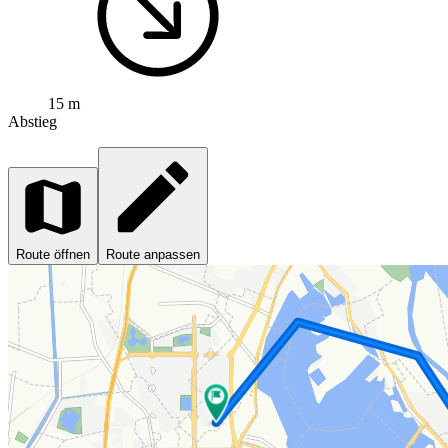
15 m
Abstieg
Route öffnen
Route anpassen