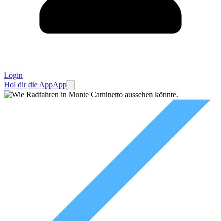
Login
Hol dir die App
App