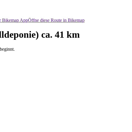
er Bikemap App
Öffne diese Route in Bikemap
lldeponie) ca. 41 km
beginnt.