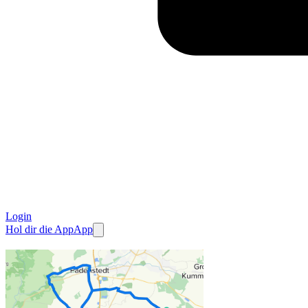
Login
Hol dir die App
App