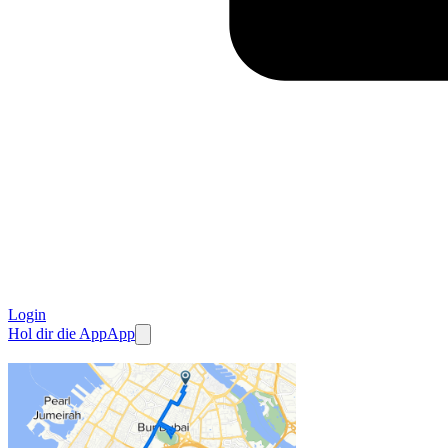
Login
Hol dir die App
App