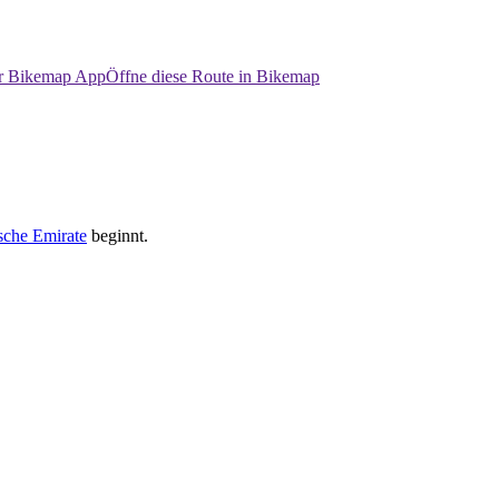
er Bikemap App
Öffne diese Route in Bikemap
sche Emirate
beginnt.