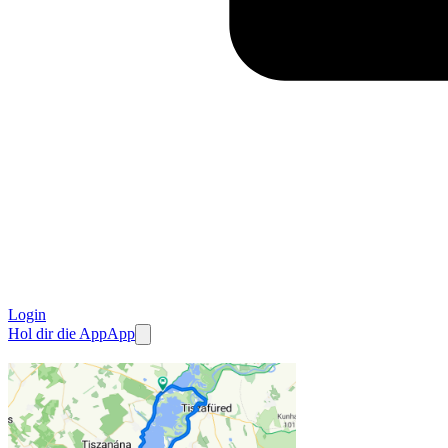
Login
Hol dir die App
App