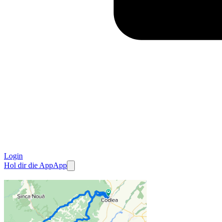
Login
Hol dir die App
App