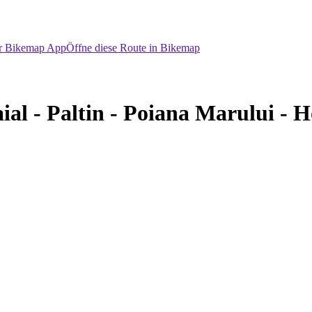
er Bikemap App
Öffne diese Route in Bikemap
l - Paltin - Poiana Marului - H