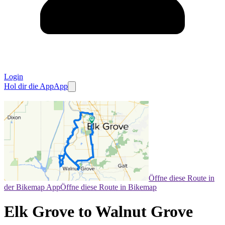
Login
Hol dir die App
App
Öffne diese Route in
der Bikemap App
Öffne diese Route in Bikemap
Elk Grove to Walnut Grove