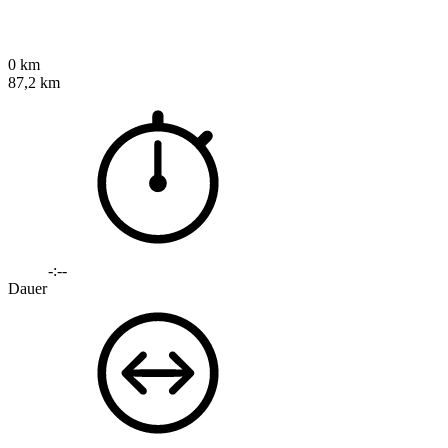
0 km
87,2 km
-:--
Dauer