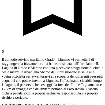
6
Il comodo servizio marittimo Grado - Lignano vi permetterà di
raggiungere la frizzante località balneare situata dall'altro lato della
Laguna di Grado e Marano con una piacevole navigazione di circa 1
ora e mezza. Arrivati allo Sbarco dei Pirati montate in sella alla
vostra bicicletta per avventurarvi alla scoperta dei differenti paesaggi
acquatici che potete trovare a Lignano: l'affascinante ciclabile lungo
la laguna, il percorso che costeggia la foce del Fiume Tagliamento e
i 7 km di spiaggia che da Riviera portano al Faro Rosso. Ciascun
ciclista pedala sotto la propria esclusiva responsabilità e a proprio
rischio e pericolo.