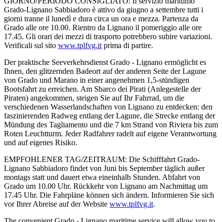
GIORNO/PERIODO CONSIGLIATO: Il servizio marittimo
Grado-Lignano Sabbiadoro è attivo da giugno a settembre tutti i
giorni tranne il lunedì e dura circa un ora e mezza. Partenza da
Grado alle ore 10.00. Rientro da Lignano il pomeriggio alle ore
17.45. Gli orari dei mezzi di trasporto potrebbero subire variazioni.
Verificali sul sito
www.tplfvg.it
prima di partire.
Der praktische Seeverkehrsdienst Grado - Lignano ermöglicht es
Ihnen, den glitzernden Badeort auf der anderen Seite der Lagune
von Grado und Marano in einer angenehmen 1,5-stündigen
Bootsfahrt zu erreichen. Am Sbarco dei Pirati (Anlegestelle der
Piraten) angekommen, steigen Sie auf Ihr Fahrrad, um die
verschiedenen Wasserlandschaften von Lignano zu entdecken: den
faszinierenden Radweg entlang der Lagune, die Strecke entlang der
Mündung des Tagliamento und die 7 km Strand von Riviera bis zum
Roten Leuchtturm. Jeder Radfahrer radelt auf eigene Verantwortung
und auf eigenes Risiko.
EMPFOHLENER TAG/ZEITRAUM: Die Schifffahrt Grado-
Lignano Sabbiadoro findet von Juni bis September täglich außer
montags statt und dauert etwa eineinhalb Stunden. Abfahrt von
Grado um 10.00 Uhr. Rückkehr von Lignano am Nachmittag um
17.45 Uhr. Die Fahrpläne können sich ändern. Informieren Sie sich
vor Ihrer Abreise auf der Website
www.tplfvg.it
.
The convenient Grado - Lignano maritime service will allow you to