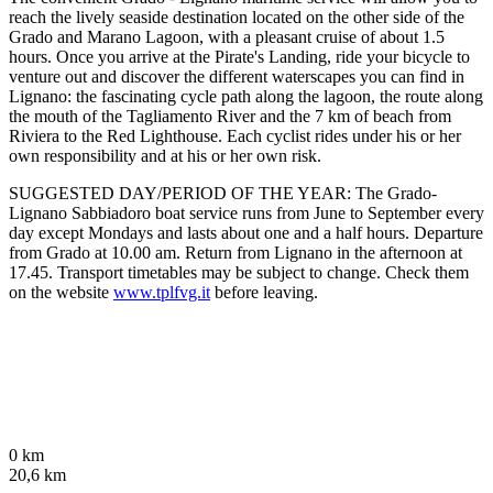
reach the lively seaside destination located on the other side of the
Grado and Marano Lagoon, with a pleasant cruise of about 1.5
hours. Once you arrive at the Pirate's Landing, ride your bicycle to
venture out and discover the different waterscapes you can find in
Lignano: the fascinating cycle path along the lagoon, the route along
the mouth of the Tagliamento River and the 7 km of beach from
Riviera to the Red Lighthouse. Each cyclist rides under his or her
own responsibility and at his or her own risk.
SUGGESTED DAY/PERIOD OF THE YEAR: The Grado-
Lignano Sabbiadoro boat service runs from June to September every
day except Mondays and lasts about one and a half hours. Departure
from Grado at 10.00 am. Return from Lignano in the afternoon at
17.45. Transport timetables may be subject to change. Check them
on the website
www.tplfvg.it
before leaving.
0 km
20,6 km