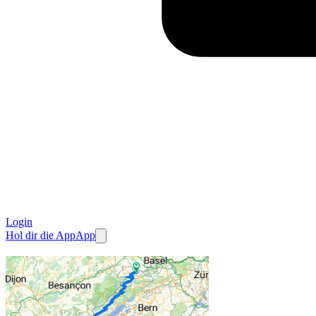
Login
Hol dir die App
App