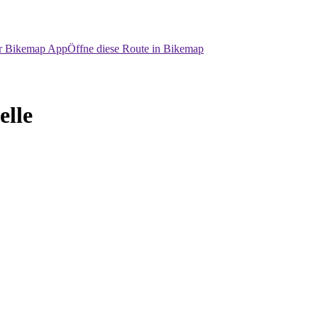
er Bikemap App
Öffne diese Route in Bikemap
elle