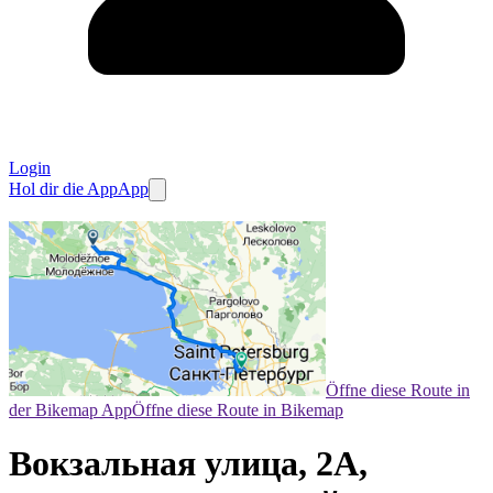
Login
Hol dir die App
App
Öffne diese Route in
der Bikemap App
Öffne diese Route in Bikemap
Вокзальная улица, 2А,