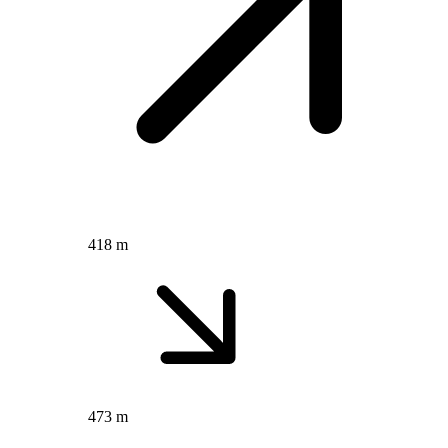
418 m
473 m