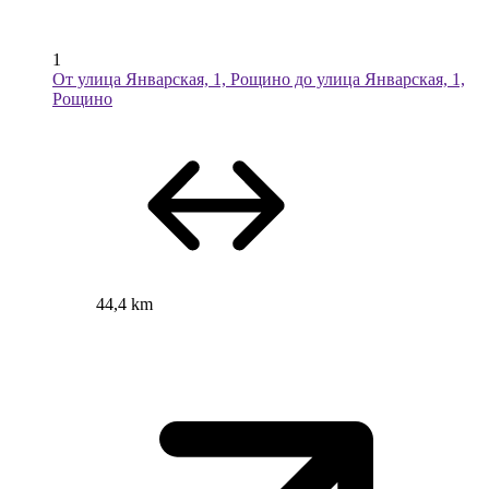
1
От улица Январская, 1, Рощино до улица Январская, 1,
Рощино
44,4 km