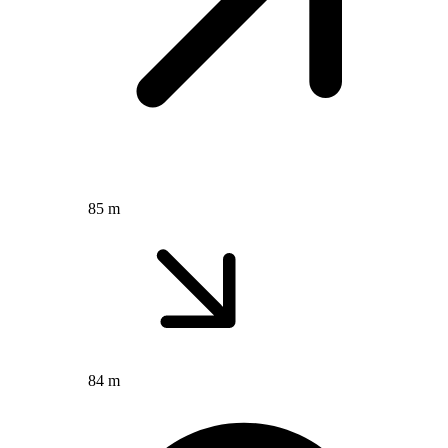
85 m
84 m