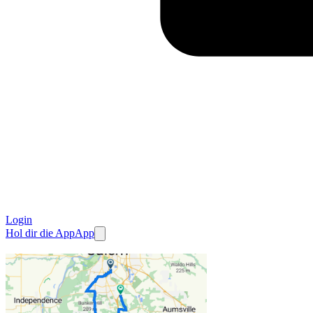
Login
Hol dir die App
App