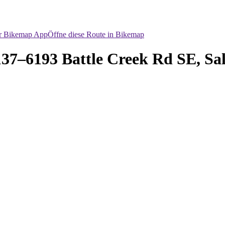
er Bikemap App
Öffne diese Route in Bikemap
137–6193 Battle Creek Rd SE, Sa