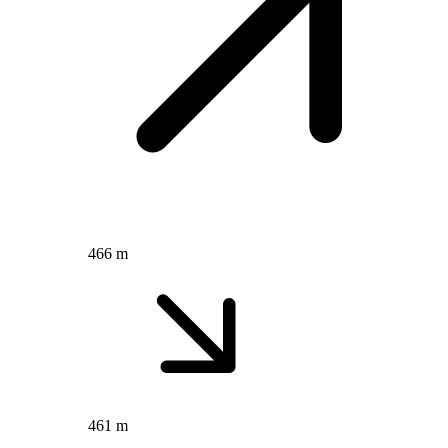
466 m
461 m