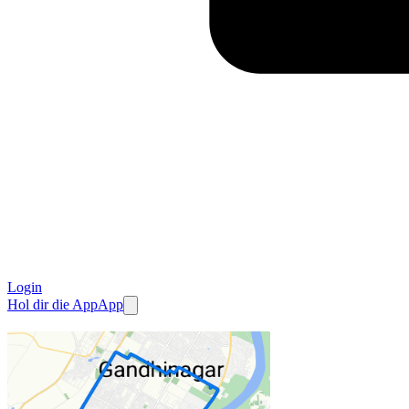
Login
Hol dir die App
App