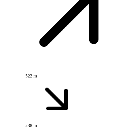
522 m
238 m