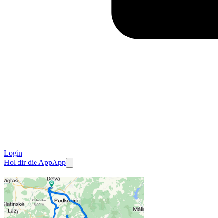
Login
Hol dir die App
App