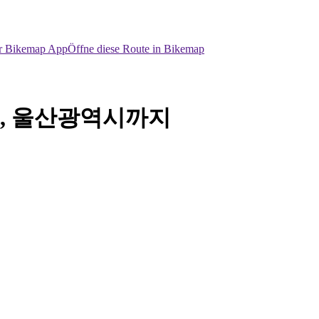
er Bikemap App
Öffne diese Route in Bikemap
, 울산광역시까지