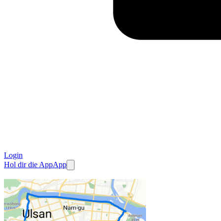
Login
Hol dir die App
App