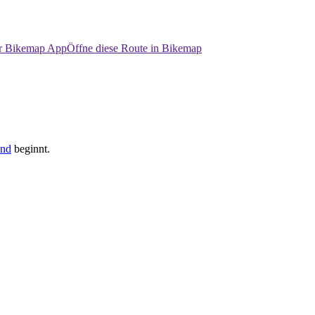
er Bikemap App
Öffne diese Route in Bikemap
and
beginnt.