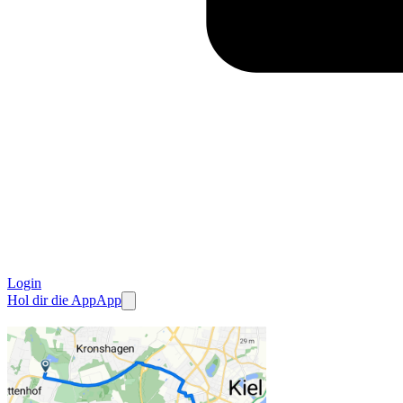
Login
Hol dir die App
App