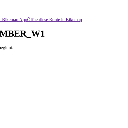
er Bikemap App
Öffne diese Route in Bikemap
AMBER_W1
eginnt.