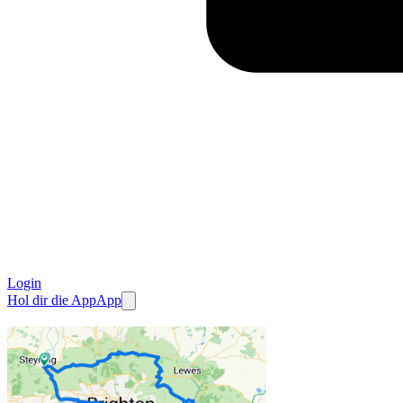
Login
Hol dir die App
App