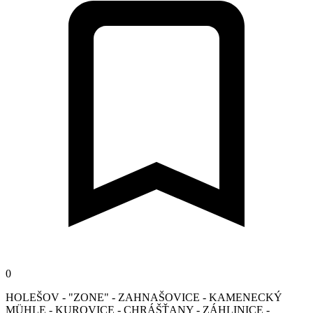
0
HOLEŠOV - "ZONE" - ZAHNAŠOVICE - KAMENECKÝ
MÜHLE - KUROVICE - CHRÁŠŤANY - ZÁHLINICE -