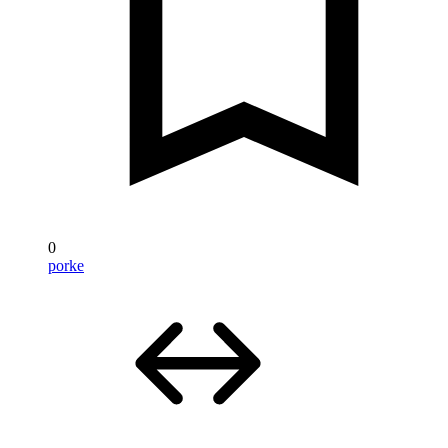
0
porke