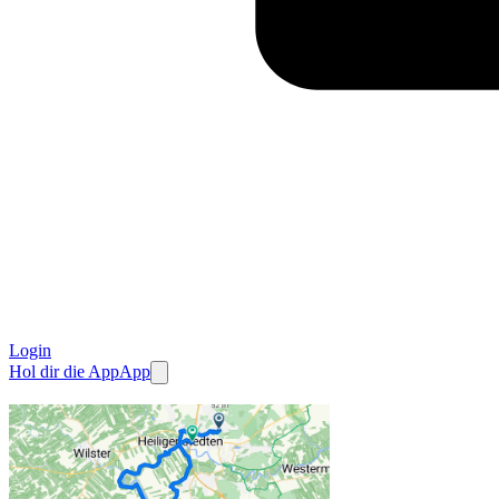
Login
Hol dir die App
App