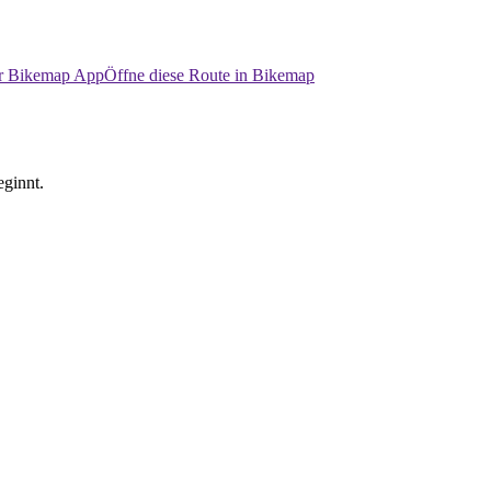
er Bikemap App
Öffne diese Route in Bikemap
ginnt.