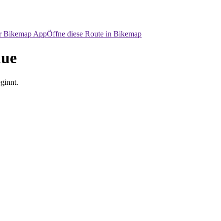
er Bikemap App
Öffne diese Route in Bikemap
nue
ginnt.