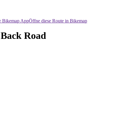
er Bikemap App
Öffne diese Route in Bikemap
n Back Road