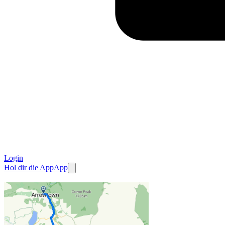
Login
Hol dir die App
App