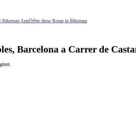
er Bikemap App
Öffne diese Route in Bikemap
les, Barcelona a Carrer de Casta
ginnt.