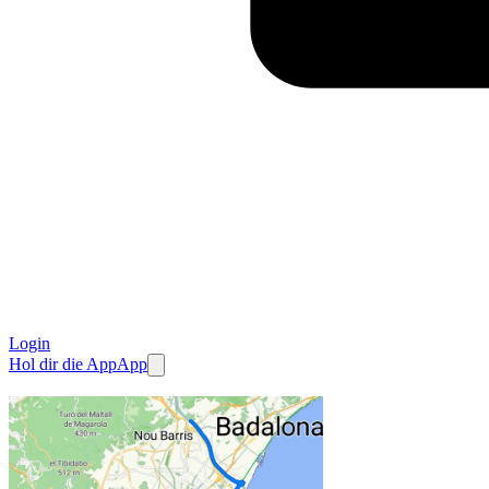
Login
Hol dir die App
App